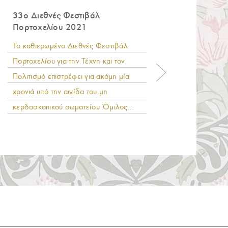
33ο Διεθνές Φεστιβάλ
Γαλάζ
Πορτοχελίου 2021
του AK
2021
Το καθιερωμένο Διεθνές Φεστιβάλ
Στη λί
Πορτοχελίου για την Τέχνη και τον
«Γαλάζ
Πολιτισμό επιστρέφει για ακόμη μία
19η συ
χρονιά υπό την αιγίδα του μη
του AK
κερδοσκοπικού σωματείου Όμιλος...
μία ακό