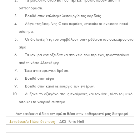
Τα μεταλλικά στοιχεία που περιέχει προστατεύουν από την
οστεοπόρωση.
Βοηθά στην καλύτερη λειτουργία της καρδιάς.
Λόγω της βιταμίνης C που περιέχει, ενισχύει το ανοσοποιητικό
σύστημα.
Οι διαλυτές ίνες του συμβάλουν στην ρύθμιση του σακχάρου στο
αίμα
Τα ισχυρά αντιοξειδωτικά στοιχεία που περιέχει, προστατεύουν
από τη νόσο Aλτσχάιμερ.
Έχει αντικαρκινική δράση.
Βοηθά στην πέψη
Βοηθά στην καλή λειτουργία των εντέρων.
Αυξάνει το οξυγόνο στους πνεύμονες και τονώνει, τόσο το μυϊκό
όσο και το νευρικό σύστημα.
Δεν κατέχουν άδικα την πρώτη θέση στην καθημερινή μας διατροφή.
Ξενοδοχεία Πελοπόννησος
– AKS Porto Heli