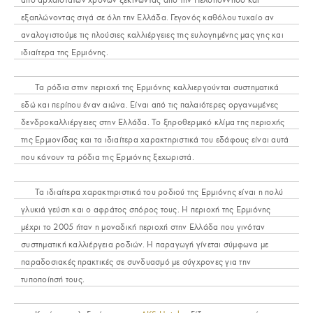
εξαπλώνοντας σιγά σε όλη την Ελλάδα. Γεγονός καθόλου τυχαίο αν
αναλογιστούμε τις πλούσιες καλλιέργειες της ευλογημένης μας γης και
ιδιαίτερα της Ερμιόνης.
Τα ρόδια στην περιοχή της Ερμιόνης καλλιεργούνται συστηματικά
εδώ και περίπου έναν αιώνα. Είναι από τις παλαιότερες οργανωμένες
δενδροκαλλιέργειες στην Ελλάδα. Το ξηροθερμικό κλίμα της περιοχής
της Ερμιονίδας και τα ιδιαίτερα χαρακτηριστικά του εδάφους είναι αυτά
που κάνουν τα ρόδια της Ερμιόνης ξεχωριστά.
Τα ιδιαίτερα χαρακτηριστικά του ροδιού της Ερμιόνης είναι η πολύ
γλυκιά γεύση και ο αφράτος σπόρος τους. Η περιοχή της Ερμιόνης
μέχρι το 2005 ήταν η μοναδική περιοχή στην Ελλάδα που γινόταν
συστηματική καλλιέργεια ροδιών. Η παραγωγή γίνεται σύμφωνα με
παραδοσιακές πρακτικές σε συνδυασμό με σύγχρονες για την
τυποποίησή τους.