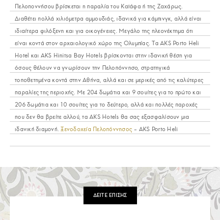
Πελοποννήσου βρίσκεται η παραλία του Καϊάφα ή της Ζαχάρως.
Διαθέτει πολλά χιλιόμετρα αμμουδιάς, ιδανικά για κάμπινγκ, αλλά είναι
ιδιαίτερα φιλόξενη και για οικογένειες. Μεγάλο της πλεονέκτημα ότι
είναι κοντά στον αρχαιολογικό χώρο της Ολυμπίας. Τα AKS Porto Heli
Hotel και AKS Hinitsa Bay Hotels βρίσκονται στην ιδανική θέση για
όσους θέλουν να γνωρίσουν την Πελοπόννησο, στρατηγικά
τοποθετημένα κοντά στην Αθήνα, αλλά και σε μερικές από τις καλύτερες
παραλίες της περιοχής. Με 204 δωμάτια και 9 σουίτες για το πρώτο και
206 δωμάτια και 10 σουίτες για το δεύτερο, αλλά και πολλές παροχές
που δεν θα βρείτε αλλού, τα AKS Hotels θα σας εξασφαλίσουν μια
ιδανική διαμονή.
Ξενοδοχεία Πελοπόννησος
– AKS Porto Heli
ΔΕΙΤΕ ΕΠΙΣΗΣ