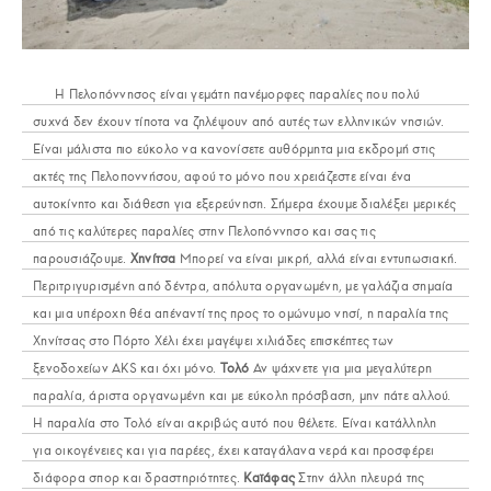
Η Πελοπόννησος είναι γεμάτη πανέμορφες παραλίες που πολύ
συχνά δεν έχουν τίποτα να ζηλέψουν από αυτές των ελληνικών νησιών.
Είναι μάλιστα πιο εύκολο να κανονίσετε αυθόρμητα μια εκδρομή στις
ακτές της Πελοποννήσου, αφού το μόνο που χρειάζεστε είναι ένα
αυτοκίνητο και διάθεση για εξερεύνηση. Σήμερα έχουμε διαλέξει μερικές
από τις καλύτερες παραλίες στην Πελοπόννησο και σας τις
παρουσιάζουμε.
Χηνίτσα
Μπορεί να είναι μικρή, αλλά είναι εντυπωσιακή.
Περιτριγυρισμένη από δέντρα, απόλυτα οργανωμένη, με γαλάζια σημαία
και μια υπέροχη θέα απέναντί της προς το ομώνυμο νησί, η παραλία της
Χηνίτσας στο Πόρτο Χέλι έχει μαγέψει χιλιάδες επισκέπτες των
ξενοδοχείων AKS και όχι μόνο.
Τολό
Αν ψάχνετε για μια μεγαλύτερη
παραλία, άριστα οργανωμένη και με εύκολη πρόσβαση, μην πάτε αλλού.
Η παραλία στο Τολό είναι ακριβώς αυτό που θέλετε. Είναι κατάλληλη
για οικογένειες και για παρέες, έχει καταγάλανα νερά και προσφέρει
διάφορα σπορ και δραστηριότητες.
Καϊάφας
Στην άλλη πλευρά της