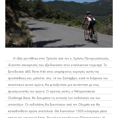
Η ιδέα γεννήθηκε στην Τρίπολη από τον κ. Χρήστο Παναγιωτόπουλο,
ιδιοκτήτη επιχείρησης που εξειδικεύεται στον εναλλακτικό τουρισμό. Το
ξενοδοχείο AKS Porto Heli είναι υπερήφανος χορηγός αυτής της
προσπάθειας και, μάλιστα, στις 14 του Σεπτέμβρη, κατά τη διάρκεια του
απαιτητικού αυτού αγώνα, θα φιλοξενήσει μια συνάντηση με τους
πρωταγωνιστές του αγώνα. Ο αγώνας αυτός, ο Peloponnesian
Challenge Race, θα δοκιμάσει τις αντοχές των ποδηλατών και των
ιστιοπλόων. Οι ποδηλάτες θα ξεκινήσουν από την Ολυμπία και θα
κατευθυνθούν πρώτα ανατολικά. Θα διανύσουν 1500 χιλιόμετρα μέσα
από τα πιο μαγευτικά δάση, βουνά και παράλια της Πελοποννήσου. Η