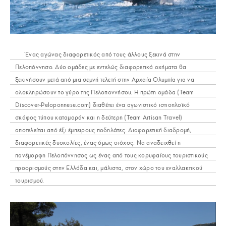
Ένας αγώνας διαφορετικός από τους άλλους ξεκινά στην
Πελοπόννησο. Δύο ομάδες με εντελώς διαφορετικά οχήματα θα
ξεκινήσουν μετά από μια σεμνή τελετή στην Αρχαία Ολυμπία για να
ολοκληρώσουν το γύρο της Πελοποννήσου. Η πρώτη ομάδα (Team
Discover-Peloponnese.com) διαθέτει ένα αγωνιστικό ιστιοπλοϊκό
σκάφος τύπου καταμαράν και η δεύτερη (Team Artisan Travel)
αποτελείται από έξι έμπειρους ποδηλάτες. Διαφορετική διαδρομή,
διαφορετικές δυσκολίες, ένας όμως στόχος. Να αναδειχθεί η
πανέμορφη Πελοπόννησος ως ένας από τους κορυφαίους τουριστικούς
προορισμούς στην Ελλάδα και, μάλιστα, στον χώρο του εναλλακτικού
τουρισμού.