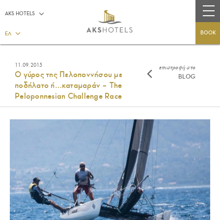
AKS HOTELS
BOOK
ΕΛ
11.09.2015
επιστροφή στο
Ο γύρος της Πελοποννήσου με
BLOG
ποδήλατο ή…καταμαράν – The
Peloponnesian Challenge Race