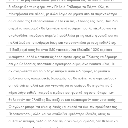
διαδρομή θα τους φέρει στην Παλαιά Επίδαυρο, το Πόρτο Χέλι, τη
Μονεμβασιά και αλλού, με άλλα λόγια σε μερικά από τα σημαντικότερα
αξιοθέατα της Πελοποννήσου, αλλά και της Ελλάδας της ίδιας. Την ίδια
στιγμή το καταμαράν θα ξεκινήσει από το λιμάνι του Κατάκολου για να
ακολουθήσει παρόμοια πορεία (παράλληλα με τις ακτές, φυσικά) και σε
πολλά λιμάνια το πλήρωμα ίσως και να συναντιέται με τους ποδηλάτες.
Η διαδρομή τους θα είναι 550 ναυτικά μίλια (δηλαδή 1020 περίπου
χιλιόμετρα, αλλά ως ναυτικός λαός πρέπει εμείς οι Έλληνες να ξέρουμε
ότι για θαλάσσιες αποστάσεις χρησιμοποιούμε μόνο ναυτικά μίλια). Κι
αν αναρωτιέστε για ποιο λόγο υπάρχει αυτή η διαφορά, το μυστικό
βρίσκεται στις υψομετρικές διαφορές που θα πρέπει να αντιμετωπίσουν
οι ποδηλάτες, αλλά και στο γεγονός ότι το σκάφος θα πηγαίνει κατά
κύριο λόγο ευθεία· καιρού επιτρέποντος, φυσικά, αφού οι άνεμοι των
θαλασσών της Ελλάδας δεν παίζουν και ταλαιπωρούν τους ναυτικούς.
Ο αγώνας μπορεί να είναι φιλικός και σκοπό να έχει την προώθηση της
Πελοποννήσου, αλλά και να αναδείξει υψηλότερα ιδεώδη, όπως το
αθλητικό πνεύμα, αλλά αυτό δεν σημαίνει πως οι ομάδες δεν θέλουν να