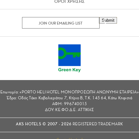
ΟΡΟΙ ΧΡΗΣΗΣ
Submit
Επωνυμία: «PORTO HELI HOTEL ΜΟΝΟΠΡΟΣΩΠΗ ΑΝΩΝΥΜΗ ΕΤΑΙΡΕΙΑ»
Έδρα: Οδός Τάκη Καβαλιεράτου 7, Κτίριο Β, Τ.Κ. 145 64, Κάτω Κηφισιά
ΑΦΜ: 996740015
ΔΟΥ: ΚΕ.ΦΟ.Δ.Ε. ΑΤΤΙΚΗΣ
AKS HOTELS © 2007 - 2026
REGISTERED TRADEMARK