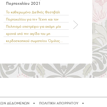
Πορτοχελίου 2021
του AK
2021
Το καθιερωμένο Διεθνές Φεστιβάλ
Στη λί
Πορτοχελίου για την Τέχνη και τον
«Γαλάζ
Πολιτισμό επιστρέφει για ακόμη μία
19η συ
χρονιά υπό την αιγίδα του μη
του AK
κερδοσκοπικού σωματείου Όμιλος...
μία ακό
ΚΩΝ ΔΕΔΟΜΕΝΩΝ
ΠΟΛΙΤΙΚΗ ΑΠΟΡΡΗΤΟΥ