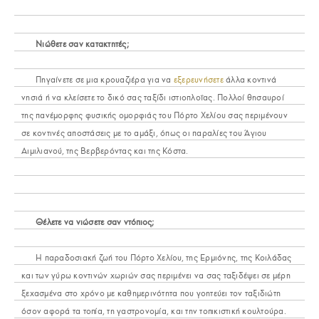
Νιώθετε σαν κατακτητές;
Πηγαίνετε σε μια κρουαζιέρα για να
εξερευνήσετε
άλλα κοντινά
νησιά ή να κλείσετε το δικό σας ταξίδι ιστιοπλοΐας. Πολλοί θησαυροί
της πανέμορφης φυσικής ομορφιάς του Πόρτο Χελίου σας περιμένουν
σε κοντινές αποστάσεις με το αμάξι, όπως οι παραλίες του Άγιου
Αιμιλιανού, της Βερβερόντας και της Κόστα.
Θέλετε να νιώσετε σαν ντόπιος;
Η παραδοσιακή ζωή του Πόρτο Χελίου, της Ερμιόνης, της Κοιλάδας
και των γύρω κοντινών χωριών σας περιμένει να σας ταξιδέψει σε μέρη
ξεχασμένα στο χρόνο με καθημερινότητα που γοητεύει τον ταξιδιώτη
όσον αφορά τα τοπία, τη γαστρονομία, και την τοπικιστική κουλτούρα.