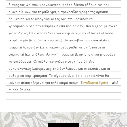
δίσκος της Φαιστού χρονολογείται από το δέκατο έβδομο περίπου
αιώνα π.Χ. ενώ, για παράδειγμα, η σφηνοειδής γραφή της αρχαίας
Σουμερίας και τα ιερογλυφικά της Αιγύπτου άρχισαν να
χρησιμοποιούνται την τέταρτη χιλιετία προ Χριστού. Και τι ξέρουμε τελικά
για το δίσκο; Πιθανότατα δεν είναι γραμμένος στην ελληνική γλώσσα
(χωρίς καμία βεβαιότητα ασφαλώς). Το αλφάβητό του αποκαλείται
Γραμμική Α, που δεν έχει αποκρυπτογραφηθεί, σε αντίθεση με τη
μυκηναϊκή (και απόλυτα ελληνική) Γραμμική Β, την οποία και μπορούμε
να διαβάσουμε. Οι υπόλοιπες γνώσεις μας γι’ αυτόν είναι
αρχαιολογικές λεπτομέρειες, ενώ δεν λείπουν και οι εικασίες και τα
αυθαίρετα συμπεράσματα. Το σίγουρο είναι ότι οι αρχαιολόγοι θα
μείνουν απασχολημένοι για πολύ καιρό ακόμα.
Ξενοδοχεία Κρήτη
– AKS
Minoa Palace