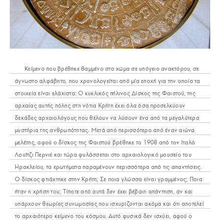
Κείμενο που βρέθηκε θαμμένο στο χώμα σε υπόγειο ανακτόρου, σε
άγνωστο αλφάβητο, που χρονολογείται από μία εποχή για την οποία τα
στοιχεία είναι ελάχιστα: Ο κυκλικός πήλινος Δίσκος της Φαιστού, της
αρχαίας αυτής πόλης στη νότια Κρήτη έχει όλα όσα προσελκύουν
δεκάδες αρχαιολόγους που θέλουν να λύσουν ένα από τα μεγαλύτερα
μυστήρια της ανθρωπότητας. Μετά από περισσότερο από έναν αιώνα
μελέτης, αφού ο δίσκος της Φαιστού βρέθηκε το 1908 από τον Ιταλό
Λουΐτζι Περνιέ και τώρα φυλάσσεται στο αρχαιολογικό μουσείο του
Ηρακλείου, τα ερωτήματα παραμένουν περισσότερα από τις απαντήσεις.
Ο δίσκος φτιάχτηκε στην Κρήτη; Σε ποια γλώσσα είναι γραμμένος; Ποια
ήταν η χρήση του; Τίποτε από αυτά δεν έχει βέβαιη απάντηση, αν και
υπάρχουν θεωρίες συνωμοσίας που ισχυρίζονται ακόμα και ότι αποτελεί
το αρχαιότερο κείμενο του κόσμου. Αυτό φυσικά δεν ισχύει, αφού ο